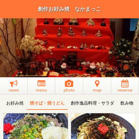
創作お好み焼 なかまっこ
news
menu
photo
map
reserve
お好み焼
焼そば・焼うどん
創作逸品料理・サラダ
飲み物