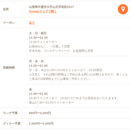
山形県天童市大字山元字若松2017
住所
Googleマップで開く
クーポン
あり
土・日・祝日
11:30〜21:30
21:00ラストオーダー
お昼休みなく、一日通して営業
年末年始、ゴールデンウイーク、お盆期間も営業
月・水・木
11:30〜21:30
営業時間
月・水・木は11:30〜14:30ラストオーダー 15:00閉店
⚠注意⚠ それ以降の時間はご予約がある時にのみ開けますので、遅くとも
ご来店の1時間前までには事前ご予約ください。
金
11:30〜21:30
14:30ラストオーダー 15:00〜17:30までお昼休みをいただきます。
夜は17:30〜21:00ラストオーダー
ランチ予算
900円〜2,000円
ディナー予算
1,000円〜3,000円